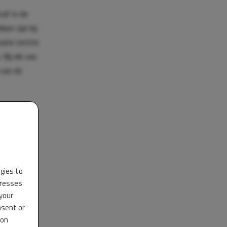
raf in de
en zijn bij
atie testte
Bij elk van
 van de
ogies to
dresses
 your
nsent or
 on