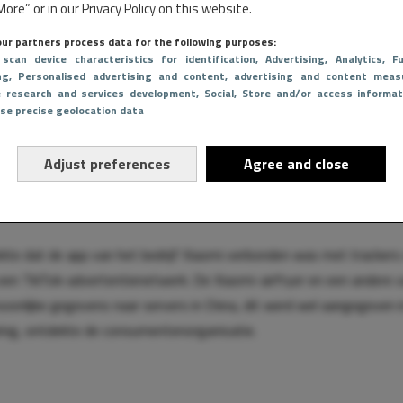
ore” or in our Privacy Policy on this website.
sterende airfryers hadden alle drie de overeenkomst dat ze over een
ur partners process data for the following purposes:
 scan device characteristics for identification
, Advertising
, Analytics
, Fu
functie beschikken, zodat de consument zijn of haar maaltijd al be
ng
, Personalised advertising and content, advertising and content meas
n van werk. Niet iedere airfryer heeft deze automatische functie,
e research and services development
, Social
, Store and/or access informat
Use precise geolocation data
dat wel hebben, maken vaak gebruik van een app die op een smartp
Adjust preferences
Agree and close
s van het afgeluisterd worden
te dat de app van het bedrijf Xiaomi verbonden was met trackers
een TikTok-advertentienetwerk. De Xiaomi-airfryer en een andere 
oonlijke gegevens naar servers in China, dit werd wel aangegeven i
ring, ontdekte de consumentenorganisatie.