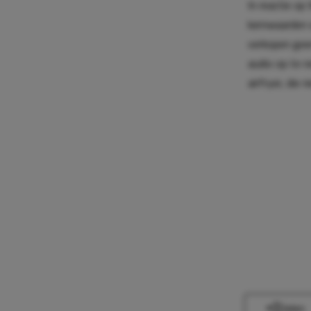
In reactie op
kernwaarden 
verkopen geen
audio op te 
airfryer, die
Delen