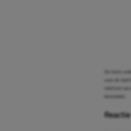
De tests ond
voor de tele
telefoon van
bestanden.
Reactie