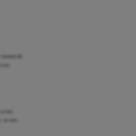
, hoewel dit
s jou
 in het
le
en een