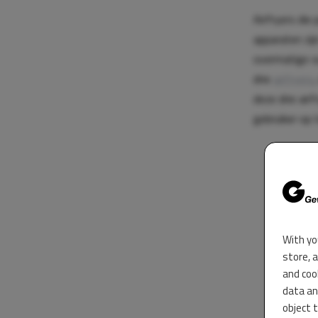
Airfryers die
apparaten zij
overmatige s
drie
airfryers
deze drie ai
gebruiker op 
With yo
store, 
and coo
data an
object 