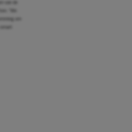
en van de
ten. “We
stemming om
 smart