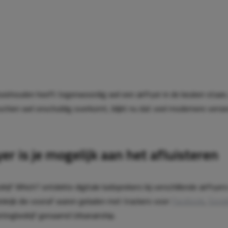
 huishouden heeft tegenwoordig wel een airfryer in de keuken staan
chien wel onschuldig overkomt, blijkt nu dat veel modernere versie
yer is je mogelijk aan het afluisteren
rijf Which? ontdekte digitale luidsprekers bij verschillende airfryers
nkrijk die vooraf waren geladen met trackers voor
Facebook
,
Goog
etingbedrijf genaamd Urbanairship.