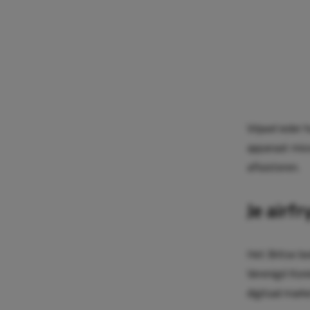
Vrijwel ieder
apparaat miss
afluisteren.
Je airfr
Het Britse bed
Verenigd Koni
digitaal mark