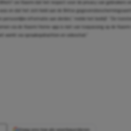
 Which? zei Xiaomi dat het respect voor de privacy van gebruikers e
was en dat het zich hield aan de Britse gegevensbeschermingswet
 persoonlijke informatie aan derden,” melde het bedrijf. “De toe
nemen via de Xiaomi Home-app is niet van toepassing op de Xiaomi
 niet werkt via spraakopdrachten en videochat.”
Voeg ons toe als voorkeursbron