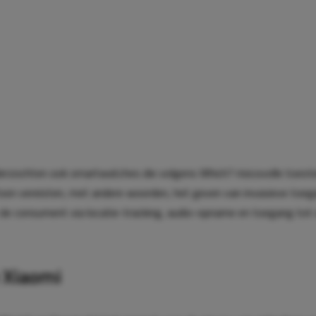
erzochten ook smartwatches die volgens Which? risicovolle toe
foon vereisten, met andere woorden, het geven van invasieve toeg
 de consument via locatie-tracking, audio-opname en toegang tot
 Xiaomi