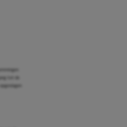
stemmingen
ang tot de
 opgeslagen