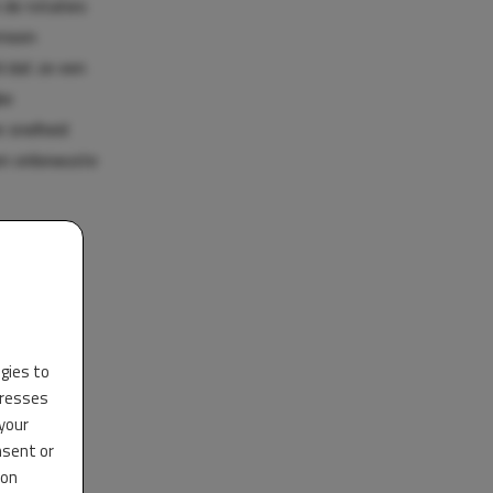
 de rotaties
emeen
d dat ze een
ke
e snelheid
gen onbewuste
ogies to
dresses
 your
nsent or
 on