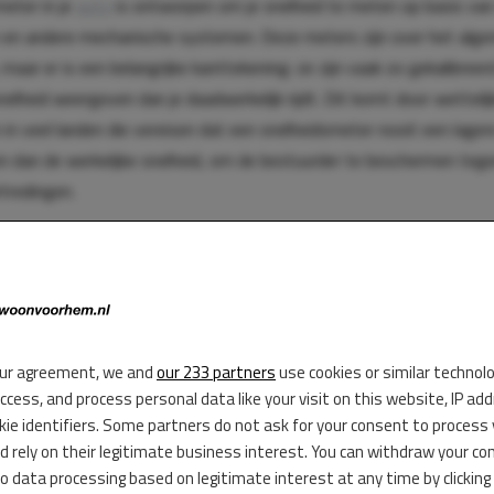
eter in je
auto
is ontworpen om je snelheid te meten op basis van
n en andere mechanische systemen. Deze meters zijn over het alg
maar er is een belangrijke kanttekening: ze zijn vaak zo gekalibreer
nelheid weergeven dan je daadwerkelijk rijdt. Dit komt door wettelij
 in veel landen die vereisen dat een snelheidsmeter nooit een lager
 dan de werkelijke snelheid, om de bestuurder te beschermen te
tredingen.
ur agreement, we and
our 233 partners
use cookies or similar technol
access, and process personal data like your visit on this website, IP ad
kie identifiers. Some partners do not ask for your consent to process
d rely on their legitimate business interest. You can withdraw your co
to data processing based on legitimate interest at any time by clicking