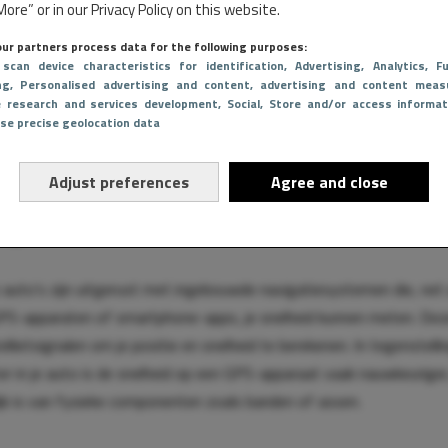
ore” or in our Privacy Policy on this website.
ur partners process data for the following purposes:
tussen de werkelijke en weergegeven snelheid kan variëren, maar li
 scan device characteristics for identification
, Advertising
, Analytics
, Fu
en 10%, afhankelijk van factoren zoals bandenslijtage, bandendruk
ng
, Personalised advertising and content, advertising and content meas
e research and services development
, Social
, Store and/or access informat
an de snelheidsmeter. Deze onnauwkeurigheid is meestal geen prob
Use precise geolocation data
helpt om onbewust te hard rijden te vermijden. Toch betekent dit dat
 je snelheidsmeter niet altijd de exacte snelheid is waarmee je rijdt.
Adjust preferences
Agree and close
vigatiesysteem
auto’s zijn uitgerust met ingebouwde navigatiesystemen die, net 
PS-apparaten of smartphone-apps, je snelheid kunnen meten. De
ellietsignalen om je positie en snelheid te berekenen. In tegenstelli
r in je auto is de snelheid op een GPS-apparaat vaak nauwkeurige
ijk is van fysieke componenten zoals banden of assen.