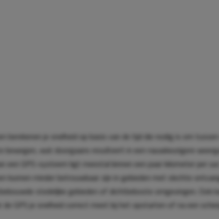
berekenen je snelheid op basis van de tijd die nodig is om tussen 
te bewegen, wat doorgaans resulteert in een nauwkeurigere weerg
 een GPS-systeem ligt meestal binnen een paar kilometer per uur.
 kunnen minder betrouwbaar zijn in gebieden met slechte ontvan
htbebouwde stedelijke gebieden of dichtbeboste omgevingen. Ook k
 de GPS je snelheid correct meet bij het opstarten of na een scher