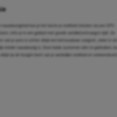
ie
 nauwkeurigheid kun je het beste je snelheid checken via een GPS-
eem, mits je in een gebied met goede satellietontvangst rijdt. De
r van je auto is echter altijd een betrouwbaar vangnet, zeker in si
jk minder nauwkeurig is. Door beide systemen slim te gebruiken, ku
 altijd op de hoogte bent van je werkelijke snelheid en verkeersboe