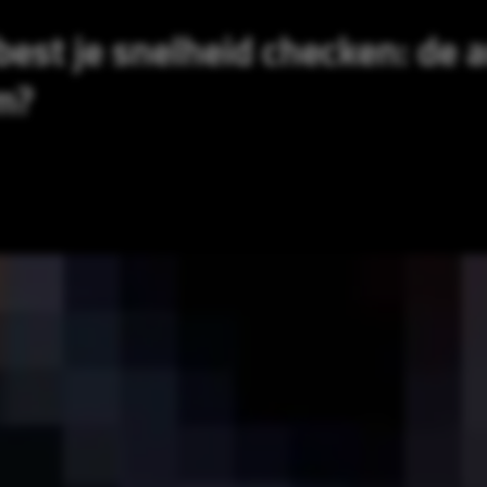
best je snelheid checken: de a
m?