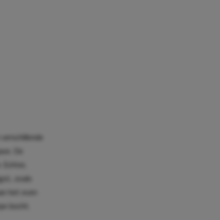
verschillende
ave. De
 Echter,
gst, zoals
an het even
pe bocht.