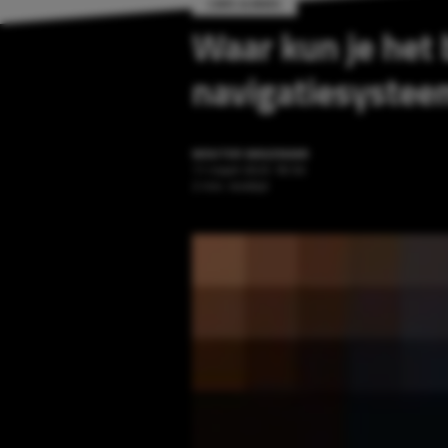
CARS & BIKES
Waar kun je het 
navigatiesystee
WOUTER WAGENAAR
11 maart 2025 18:56
2 min. leestijd