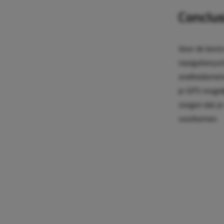
Conclus
Voor de beste
navigatiesyst
snelheidsmete
je GPS mogeli
zorgen dat je
voorkomen.