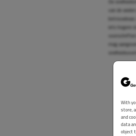
De snelheidsm
van de wiele
betrouwbaar, 
iets hogere s
voorschriften
mag aangeven
snelheidsover
With yo
store, 
and coo
data an
object 