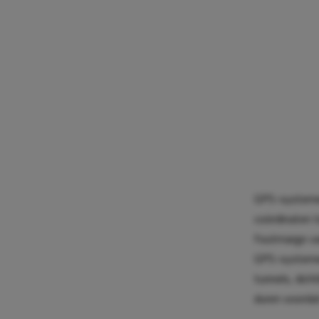
GPS-systemen 
coördinaten 
foutmarge van
GPS-systemen
tunnels, dic
duren voordat