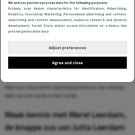
We and our partners process data for the following purposes:
Actively scan device characteristics for identification
, Advertising
,
Analytics
, Functional
, Marketing
, Personalised advertising and content,
advertising and content measurement, audience research and services
development
, Social
, Store and/or access information on a device
, Use
precise geolocation data
Adjust preferences
Agree and close
Maar over Jutta wordt al genoeg geschreven, dus vandaag
kijken we even verder in haar familie.
Maak kennis met Merel Leerdam,
de knappe zus van Jutta Leerdam