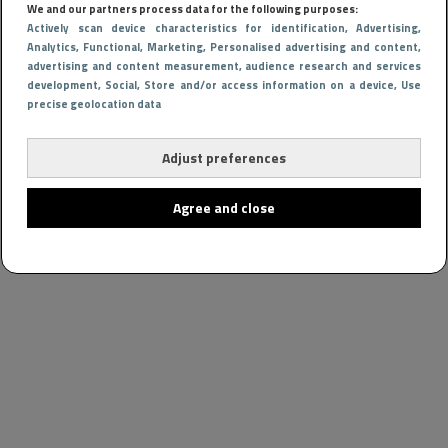
No pain, no gain? Waarom spierpijn
We and our partners process data for the following purposes:
eigenlijk heel weinig zegt over jouw groei
Actively scan device characteristics for identification
, Advertising
,
Analytics
, Functional
, Marketing
, Personalised advertising and content,
in de sportschool
advertising and content measurement, audience research and services
development
, Social
, Store and/or access information on a device
, Use
precise geolocation data
Adjust preferences
Agree and close