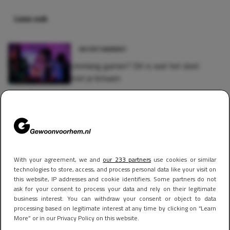
Lees ook
ENTERTAINMENT
Urenlang gamen? Dit is wat het doet
met je lichaam
ENTERTAINMENT
Onderzoek: het spelen van videogames is
eigenlijk hartstikke goed voor je hersenen
WOMEN
With your agreement, we and
our 233 partners
use cookies or similar
Onderzoek toont aan: vrouwen voelen
technologies to store, access, and process personal data like your visit on
this website, IP addresses and cookie identifiers. Some partners do not
zich meer aangetrokken tot mannen met
ask for your consent to process your data and rely on their legitimate
een buikje
business interest. You can withdraw your consent or object to data
processing based on legitimate interest at any time by clicking on “Learn
SPORTS
More” or in our Privacy Policy on this website.