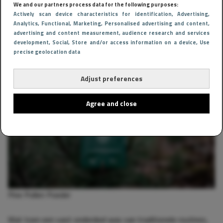
Chinese geneeskunde. Daar stond het bekend als een krachtig
We and our partners process data for the following purposes:
Actively scan device characteristics for identification
, Advertising
,
natuurproduct dat bijdroeg aan vitaliteit en algehele
Analytics
, Functional
, Marketing
, Personalised advertising and content,
gezondheid.
advertising and content measurement, audience research and services
development
, Social
, Store and/or access information on a device
, Use
precise geolocation data
Adjust preferences
Agree and close
Pine Pollen Poeder
Wat toen een vast onderdeel was van traditionele routines,