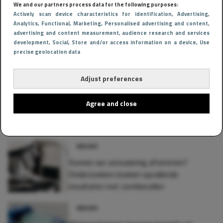
We and our partners process data for the following purposes:
Actively scan device characteristics for identification
, Advertising
,
Delen
Analytics
, Functional
, Marketing
, Personalised advertising and content,
advertising and content measurement, audience research and services
development
, Social
, Store and/or access information on a device
, Use
Voeg ons toe als voorkeursbron
precise geolocation data
Adjust preferences
Wetenschap
Agree and close
Lees ook
NIEUWS
Kunnen we veroudering afremmen?
Onderzoekers boeken opvallende
resultaten met zombiecellen
NIEUWS