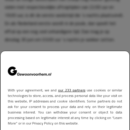
vielen met respectievelijke aftraptijden van 22:00 uur en
19:00 uur, is dit de eerste wedstrijd die ‘s nachts plaatsvindt.
En als Nederland eerste wordt in de poule, dan speelt het
elftal op een nog veel onhandigere tijd. Dan mag je op
dinsdag 30 juni om 03:00 uur ‘s nachts je wekker zetten.
With your agreement, we and
our 233 partners
use cookies or similar
technologies to store, access, and process personal data like your visit on
this website, IP addresses and cookie identifiers. Some partners do not
ask for your consent to process your data and rely on their legitimate
business interest. You can withdraw your consent or object to data
processing based on legitimate interest at any time by clicking on “Learn
More” or in our Privacy Policy on this website.