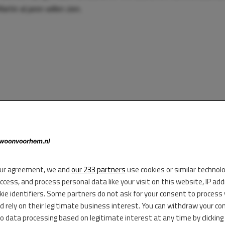
rtin al jaren willen zien.
ur agreement, we and
our 233 partners
use cookies or similar technol
ste afleveringen inmiddels achter de kiezen zitten en maak je borst
access, and process personal data like your visit on this website, IP ad
ken, grotere veldslagen en emotionele klappen waar je nog dagenla
kie identifiers. Some partners do not ask for your consent to process
t derde seizoen van
HotD
is peak-televisie en stijgt ver boven zichz
d rely on their legitimate business interest. You can withdraw your co
nes
-producties uit.
to data processing based on legitimate interest at any time by clicking