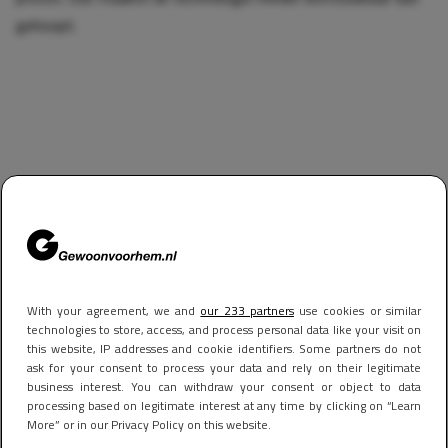
gehoopt.
With your agreement, we and
our 233 partners
use cookies or similar
technologies to store, access, and process personal data like your visit on
this website, IP addresses and cookie identifiers. Some partners do not
Ook privacy speelde een grote rol. Omdat Project Mariner
ask for your consent to process your data and rely on their legitimate
voortdurend moest meekijken met alles wat zichtbaar was in
business interest. You can withdraw your consent or object to data
de browser, ontstonden vragen over hoeveel gegevens de AI
processing based on legitimate interest at any time by clicking on “Learn
More” or in our Privacy Policy on this website.
precies kon zien en verwerken. Vooral in een tijd waarin