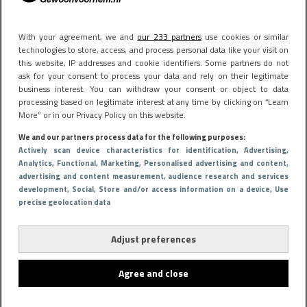
With your agreement, we and
our 233 partners
use cookies or similar
technologies to store, access, and process personal data like your visit on
this website, IP addresses and cookie identifiers. Some partners do not
ask for your consent to process your data and rely on their legitimate
business interest. You can withdraw your consent or object to data
processing based on legitimate interest at any time by clicking on “Learn
More” or in our Privacy Policy on this website.
We and our partners process data for the following purposes:
Actively scan device characteristics for identification
, Advertising
,
Analytics
, Functional
, Marketing
, Personalised advertising and content,
advertising and content measurement, audience research and services
MOBILE GAMING
8 juli 2026 12:42
development
, Social
, Store and/or access information on a device
, Use
Einde van een tijdperk: Mario Kart Tour stopt definitief
precise geolocation data
Adjust preferences
Agree and close