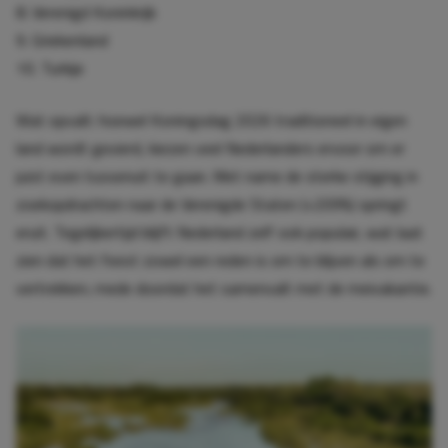
8. Verenigd Koninkrijk
9. Griekenland
10. Turkije
Wat opvalt: hoewel Koningsdag 2026 traditioneel in eigen
land wordt gevierd, kiezen veel Nederlanders ervoor om er
juist even tussenuit te gaan. Met name de sterke stijging in
zoekopdrachten naar de Verenigde Staten (+209%) springt
eruit. Tegelijkertijd blijft Nederland zelf ook populair, wat laat
zien dat het feest zowel een reden is om te blijven als om te
vertrekken; mede doordat het samenvalt met de meivakantie.