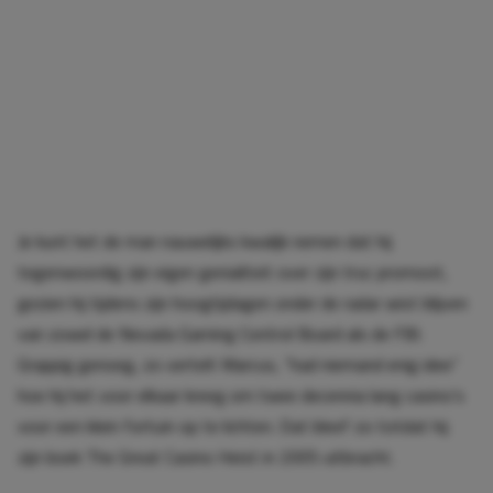
Je kunt het de man nauwelijks kwalijk nemen dat hij
tegenwoordig zijn eigen genialiteit over zijn truc promoot,
gezien hij tijdens zijn hoogtijdagen onder de radar wist blijven
van zowel de Nevada Gaming Control Board als de FBI.
Grappig genoeg, zo vertelt Marcus, “had niemand enig idee”
hoe hij het voor elkaar kreeg om twee decennia lang casino’s
voor een klein fortuin op te lichten. Dat bleef zo totdat hij
zijn boek The Great Casino Heist in 2005 uitbracht.