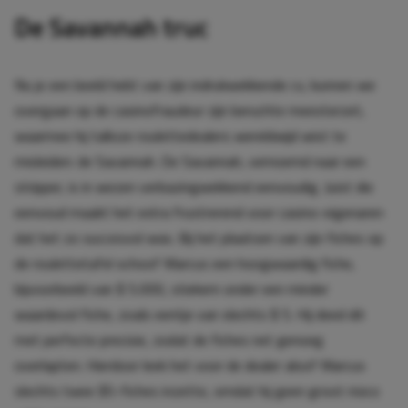
De Savannah truc
Nu je een beeld hebt van zijn indrukwekkende cv, kunnen we
overgaan op de casinofraudeur zijn beruchte meesterzet,
waarmee hij talloze roulettedealers wereldwijd wist te
misleiden: de Savannah. De Savannah, vernoemd naar een
stripper, is in wezen verbazingwekkend eenvoudig. Juist die
eenvoud maakt het extra frustrerend voor casino-eigenaren
dat het zo succesvol was. Bij het plaatsen van zijn fiches op
de roulettetafel schoof Marcus een hoogwaardig fiche,
bijvoorbeeld van $ 5.000, stiekem onder een minder
waardevol fiche, zoals eentje van slechts $ 5. Hij deed dit
met perfecte precisie, zodat de fiches net genoeg
overlapten. Hierdoor leek het voor de dealer alsof Marcus
slechts twee $5-fiches inzette, omdat hij geen groot risico