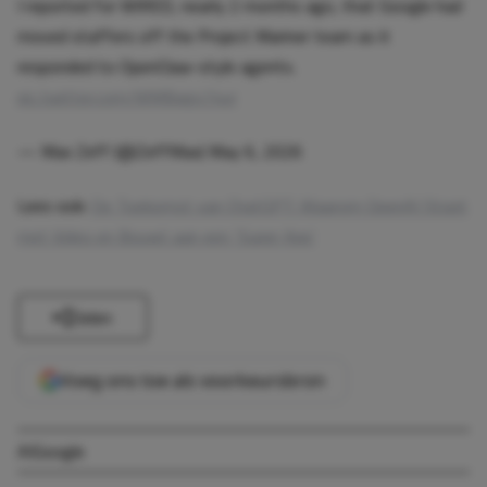
I reported for WIRED, nearly 2 months ago, that Google had
moved staffers off the Project Mariner team as it
responded to OpenClaw-style agents.
pic.twitter.com/WMBago74vr
— Max Zeff (@ZeffMax)
May 6, 2026
Lees ook:
De Toekomst van ChatGPT: Waarom OpenAI Stopt
met Video en Bouwt aan een ‘Super App’
Delen
Voeg ons toe als voorkeursbron
AI
Google