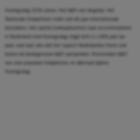
Koningsdag 2026 vieren. Het blijft een dingetje. Het
Nationale Oranjefeest trekt ook dit jaar internationale
bezoekers. Het aantal zoekopdrachten naar accommodaties
in Nederland rond Koningsdag stijgt licht (+1,06% jaar-op-
jaar), wat laat zien dat het typisch Nederlandse feest ook
buiten de landsgrenzen blijft aanspreken. Amsterdam blijft
een zeer populaire trekpleister, en allemaal tijdens
Koningsdag.