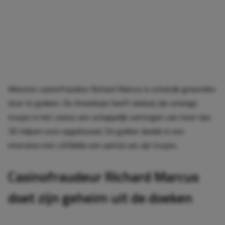
Meester casinofraudeur Richard Marcus is schatrijk geworden
door te gokken. De Amerikaan heeft dankzij zijn smerige
trucjes in het casino een schappelijk vermogen van meer dan
30 miljoen euro opgebouwd. De gokker deelde in een
interview met LADbible een aantal van zijn trucjes.
Casinofraudeur Richard Marcus
doet zijn geheim uit de doeken