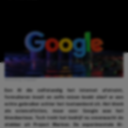
Afbeelding: Unsplash
Een AI die zelfstandig het internet afstruint,
formulieren invult en zelfs reizen boekt alsof er een
echte gebruiker achter het toetsenbord zit. Het klonk
als sciencefiction, maar voor Google was het
bloedserieus. Toch trekt het bedrijf nu onverwacht de
stekker uit Project Mariner. De experimentele AI-