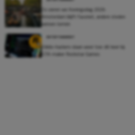
Zo vieren we Koningsdag 2026:
Amsterdam blijft favoriet, andere steden
winnen terrein
ENTERTAINMENT
Odido-hackers slaan weer toe: dit keer bij
GTA-maker Rockstar Games