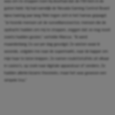
was om te stoppen toen hij doorhad dat de FBI hem in de
gaten hield. Hij had namelijk de Nevada Gaming Control Board
bijna twintig jaar lang flink tegen zich in het harnas gejaagd.
“Je hoorde mensen uit de surveillancesector, mensen die de
opdracht hadden om mij te stoppen, zeggen dat ze nog nooit
zoiets hadden gezien,” vertelde Marcus. “Ik werd
maandenlang 24 uur per dag gevolgd. Ze wisten waar ik
woonde, volgden me naar de supermarkt, naar de kapper om
mijn haar te laten knippen. Ze namen roulettetafels uit elkaar
in casino’s, op zoek naar digitale apparatuur of zenders. Ze
hadden allerlei bizarre theorieën, maar het was gewoon een
simpele truc.”