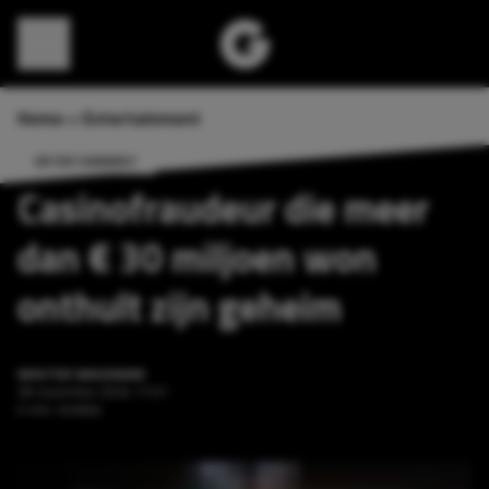
Direct naar content
Home
»
Entertainment
ENTERTAINMENT
Casinofraudeur die meer
dan € 30 miljoen won
onthult zijn geheim
WOUTER WAGENAAR
28 november 2024 17:01
4 min. leestijd