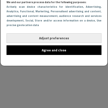
We and our partners process data for the following purposes:
websites kunnen gebruiken zoals mensen dat doen. Niet via
Actively scan device characteristics for identification
, Advertising
,
verborgen code of speciale koppelingen, maar simpelweg
Analytics
, Functional
, Marketing
, Personalised advertising and content,
door naar het scherm te kijken.
advertising and content measurement, audience research and services
development
, Social
, Store and/or access information on a device
, Use
precise geolocation data
De software maakte constant screenshots van een
browservenster en analyseerde vervolgens knoppen, links en
Adjust preferences
tekstvelden om acties uit te voeren. Daardoor kon de AI
zelfstandig meerdere stappen achter elkaar uitvoeren. Denk
Agree and close
aan het zoeken naar vliegtickets, het invullen van formulieren
of het vergelijken van producten op verschillende websites.