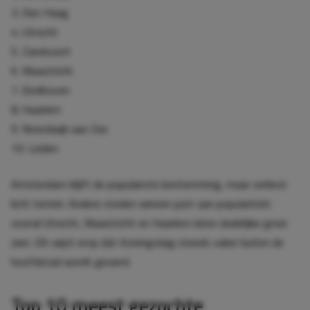
3. Den Haag
4. Utrecht
5. Zandvoort
6. Maastricht
7. Eindhoven
8. Haarlem
9. Noordwijk aan Zee
10. Leiden
Amsterdam blijft de populairste bestemming, maar verliest
licht terrein. Andere steden winnen juist aan populariteit:
vooral Utrecht, Maastricht en Haarlem laten duidelijke groei
zien. Dit wijst erop dat Koningsdag steeds vaker buiten de
hoofdstad wordt gevierd.
Top 10 meest gezochte