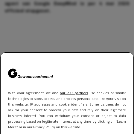
agent van Google DeepMind is per 4 mei 2026
officieel stopgezet.
With your agreement, we and
our 233 partners
use cookies or similar
technologies to store, access, and process personal data like your visit on
this website, IP addresses and cookie identifiers. Some partners do not
ask for your consent to process your data and rely on their legitimate
business interest. You can withdraw your consent or object to data
Project Mariner werd vorig jaar groots gepresenteerd tijdens
processing based on legitimate interest at any time by clicking on “Learn
More” or in our Privacy Policy on this website.
Google I/O. Het idee was opvallend ambitieus. De AI moest