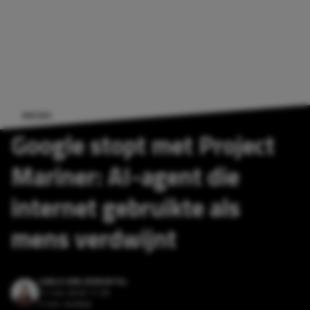
NIEUWS
Google stopt met Project
Mariner: AI-agent die
internet gebruikte als
mens verdwijnt
CARLO VAN REMORTEL
11 mei 2026 17:30
2 min. leestijd