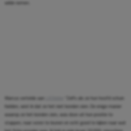
wilde nemen.
Marcus vertelde aan
LADbible
: “Zelfs als ze hun hoofd schuin
hielden, wist ik dat ze het niet konden zien. De enige manier
waarop ze het konden zien, was door uit hun positie te
stappen, naar voren te leunen en echt goed te kijken naar wat
het fiche eronder was. Ik heb in mijn leven 20.000, misschien