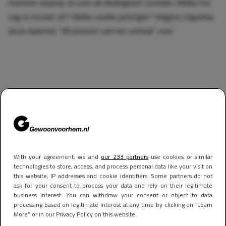
moment waarop ze voor de kledingkast stonden. Welke trui
zag er mooier uit? Welke voelde prettiger? Volgens Sapolsky
sla je daarmee “99 procent van het verhaal” over.
With your agreement, we and
our 233 partners
use cookies or similar
technologies to store, access, and process personal data like your visit on
this website, IP addresses and cookie identifiers. Some partners do not
ask for your consent to process your data and rely on their legitimate
Waarom heb je meerdere truien? Waarom heb je een baan
business interest. You can withdraw your consent or object to data
processing based on legitimate interest at any time by clicking on “Learn
waarvoor je die kleding draagt? Waarom vind je bepaalde
More” or in our Privacy Policy on this website.
kleuren mooier? Waarom voelde je je vandaag op een