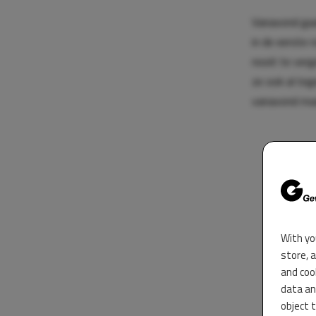
Vanavond gaat
in de eerste
nooit te verg
ze ook al teg
vanavond maar
With yo
store, 
and coo
data an
object 