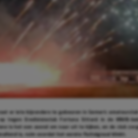
at er iets bijzonders te gebeuren in Gemert: amateurclub
p tegen Eredivisieclub Fortuna Sittard in de KNVB-be
ans is het een avond om naar uit te kijken, en de club zor
nallend is, ruim voordat het eerste fluitsignaal klinkt.