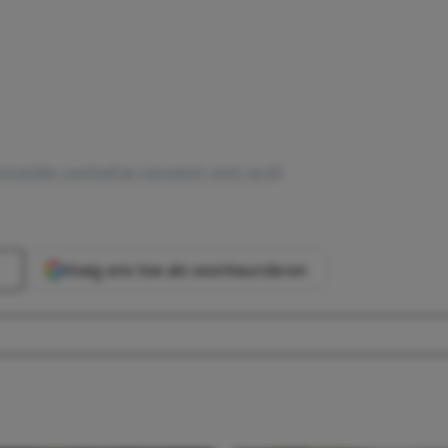
tsgekke voetbalfan tatoeëert shirt op lijf
.
Voeg ons toe als voorkeursbron