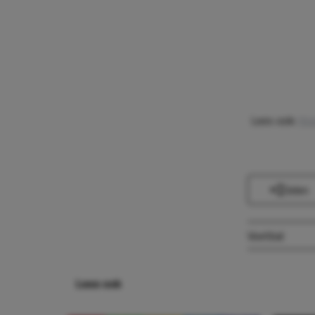
Lees ook:
Kno
Delen
Voetbal
Lees ook