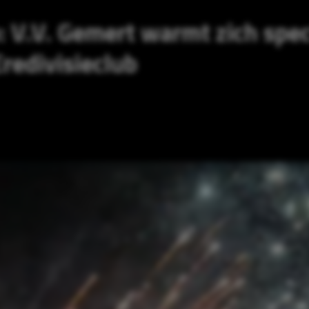
: V.V. Gemert warmt zich spec
redivisieclub