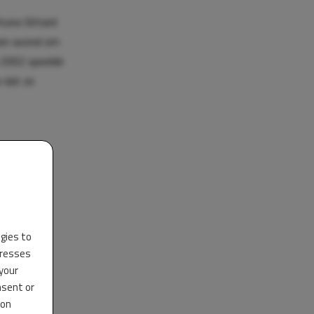
tuna Sittard
een avond om
n 2002 speelde
 dat ze
ogies to
dresses
 your
nsent or
 on