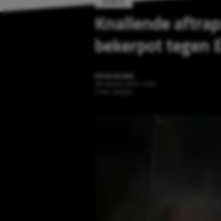
SPORTS
Knallende aftrap
bekerpot tegen E
RIK BLOKLAND
28 oktober 2025 12:40
2 min. leestijd