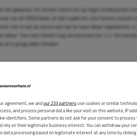
 het gebeuren: V.V. Gemert neemt het op tegen Eredivisieclub For
 ronde van de KNVB Beker, en dat maakt het voor Gemert meteen 
eten. Het is niet de eerste keer dat de twee elkaar tegenkomen, i
en elkaar. Toen won Gemert nog sensationeel met 3-2. Een kunstje
 al te graag willen herhalen.
ur agreement, we and
our 233 partners
use cookies or similar technol
access, and process personal data like your visit on this website, IP ad
kie identifiers. Some partners do not ask for your consent to process
d rely on their legitimate business interest. You can withdraw your co
to data processing based on legitimate interest at any time by clicking