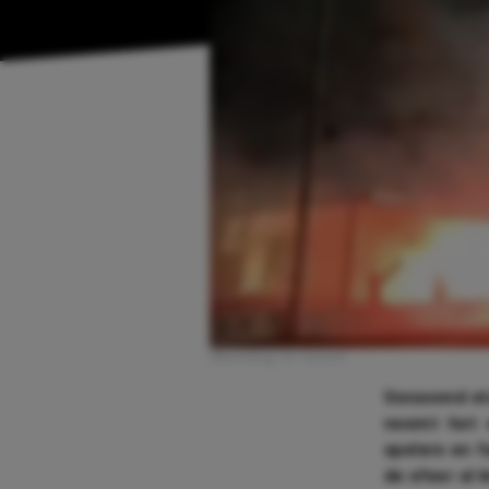
Afbeelding: V.V. Gemert
Vanavond sta
neemt het o
spelers en f
de sfeer al k