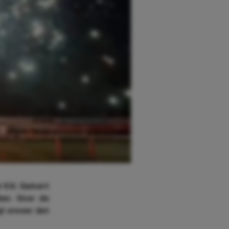
 V.V. Gemert
ker. Voor de
gt ervoor dat