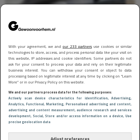
With your agreement, we and
our 233 partners
use cookies or similar
technologies to store, access, and process personal data like your visit on
CARS & BIKES
25 januari 2024 14:30
this website, IP addresses and cookie identifiers. Some partners do not
ask for your consent to process your data and rely on their legitimate
Deze Porsche Cayenne GTS op Marktplaats kost je
business interest. You can withdraw your consent or object to data
processing based on legitimate interest at any time by clicking on “Learn
slechts € 19.000
More” or in our Privacy Policy on this website.
We and our partners process data for the following purposes:
Actively scan device characteristics for identification
, Advertising
,
Analytics
, Functional
, Marketing
, Personalised advertising and content,
advertising and content measurement, audience research and services
development
, Social
, Store and/or access information on a device
, Use
precise geolocation data
Adjust preferences