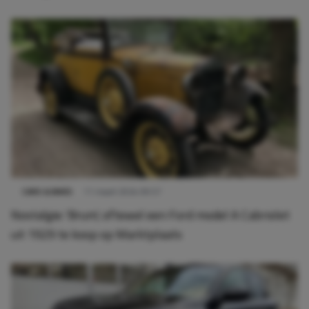
CARS & BIKES
11 maart 2024 09:57
Nostalgie: 'Brum', oftewel een Ford model A Cabriolet
uit 1929 te koop op Marktplaats