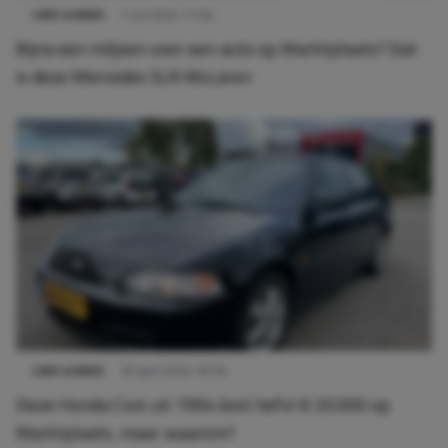
CARS & BIKES
7 juli 2024 17:56
Bijna een miljoen voor een auto op Marktplaats? Dat
is deze Mercedes SLR McLaren
CARS & BIKES
20 april 2024 18:56
Deze Honda Civic uit 1994 kost liefst € 20.000 op
Marktplaats, maar waarom?