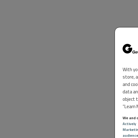
With yo
store, 
and coo
data an
object 
“Learn M
We and o
Actively
Marketi
audienc