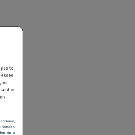
ogies to
dresses
 your
nsent or
 on
nctional
,
urement,
ion on a