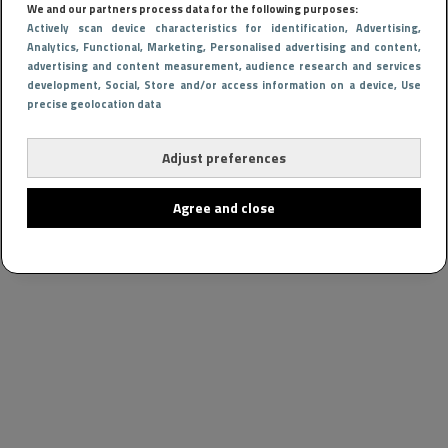
We and our partners process data for the following purposes:
Dit bericht op Instagram bekijken
Actively scan device characteristics for identification
, Advertising
,
Analytics
, Functional
, Marketing
, Personalised advertising and content,
advertising and content measurement, audience research and services
development
, Social
, Store and/or access information on a device
, Use
precise geolocation data
Adjust preferences
Agree and close
Een bericht gedeeld door Katja Schuurman (@katjaschuurman)