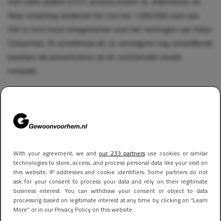
met twee andere GTST-actrices bracht ze ‘Ademnood’ uit.
Naar schatting verdiende het trio hier 1.000.000 euro aan.
Dat is toch mooi meegenomen voor het vermogen van Katja
Schuurman. En al helemaal als ze vervolgens nog verschillende
baantjes als presentatrice op de commerciële zender
meepakt.
With your agreement, we and
our 233 partners
use cookies or similar
technologies to store, access, and process personal data like your visit on
this website, IP addresses and cookie identifiers. Some partners do not
ask for your consent to process your data and rely on their legitimate
business interest. You can withdraw your consent or object to data
processing based on legitimate interest at any time by clicking on “Learn
More” or in our Privacy Policy on this website.