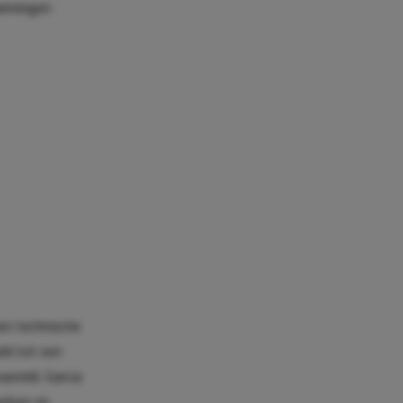
inningen
een technische
eld tot een
ereld. Garcia
rloor en