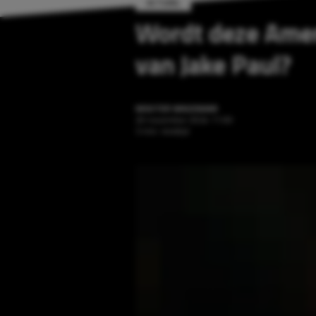
ACTUEEL
Wordt deze Amer
van Jake Paul?
WOUTER WAGENAAR
20 november 2024 11:00
3 min. leestijd