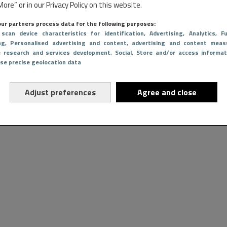
ore” or in our Privacy Policy on this website.
Tyson
ur partners process data for the following purposes:
 scan device characteristics for identification
, Advertising
, Analytics
, Fu
ng
, Personalised advertising and content, advertising and content meas
 him I put that on my momma
e research and services development
, Social
, Store and/or access informat
Use precise geolocation data
CIA (@RyanGarcia)
May 20, 2024
Adjust preferences
Agree and close