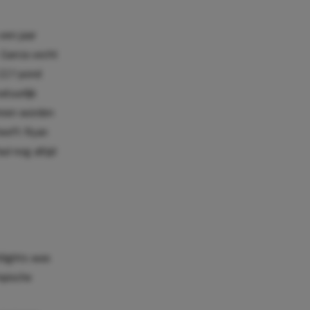
een jaar
 Garcia vecht
 227 pond
atuurlijk
unnen worden
heeft Ryan
ul nog altijd
tlights was
mpische