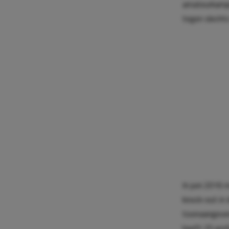
amateurkampi
tegen slechts
In juni 2016 
knock-out in 
toonaangeven
heeft 25 prof