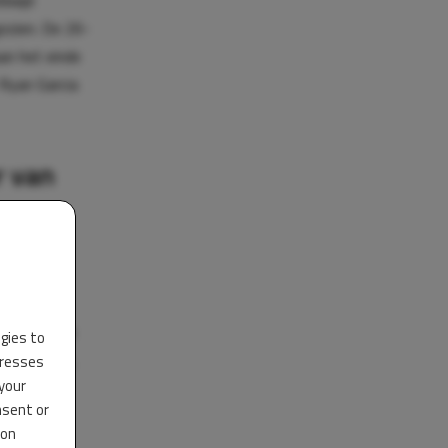
dwijd
ezien. De 26-
an het einde
 Ryan Garcia
r van
orden, of
ageerd op de
ogies to
eten vecht,
dresses
 your
nsent or
 on