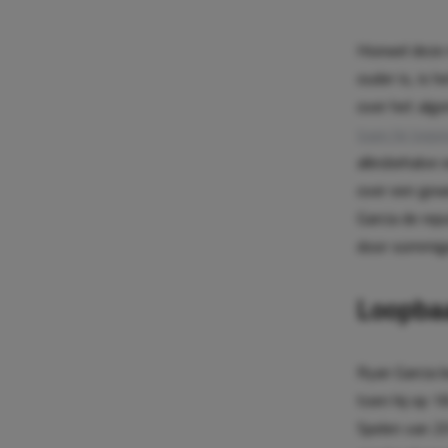
Hoewel deze m
ouder is, is 
over het alg
toen hij teg
allesbehalve 
over een gew
Garcia de rep
door sommige
Loopba
Ryan Garcia b
toen hij op 1
Spelen van 20