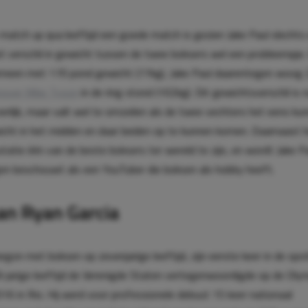
atch up qua leeftijd een goede match is gezien Jake Paul slechts 
het verschil in gewicht tussen de twee boksers wel een probleempje.
emeen met 170 pond gewicht (77kg), Jake Paul daarentegen woog
enover Mike Tyson
in de ring stond (102kg). Dit gewichtsverschil is n
eerlijk, maar valt wel te omzeilen als de twee vechters het eens k
icht in het midden en daar beiden op te kunnen komen. Daarnaast 
utatie één van de beste boksers ter wereld te zijn, en wordt Jake Pa
n beschouwt als een YouTuber die boksen als hobby heeft.
an Ryan Garcia
egon met boksen op zevenjarige leeftijd, zijn eerste keer in de spo
8-jarige leeftijd de Verenigde Staten vertegenwoordigde op de Oly
16 in Rio. Hij werd voor professionele debuut 15 keer nationaal