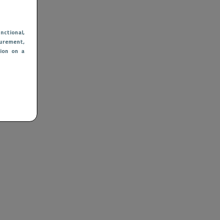
nctional
,
urement,
ion on a