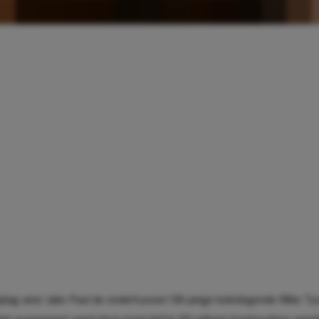
jdag wist Jake Paul de ondertussen 58-jarige bokslegende Mike Tys