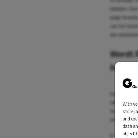
te verslaan. 
bekeken. Ook
jarige Amerik
van het beric
dan daadwerke
Wordt R
Jake Pa
Garcia biedt 
Jake hier net
With yo
tweet en staa
store, 
and coo
een 26-jarige
data an
object 
If Jake Paul