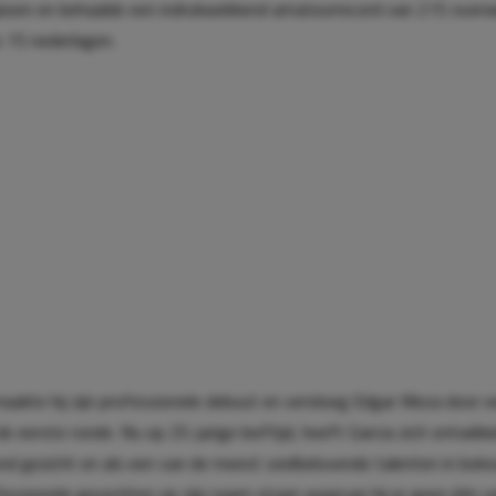
oen en behaalde een indrukwekkend amateurrecord van 215 overw
 15 nederlagen.
maakte hij zijn professionele debuut en versloeg Edgar Meza door 
de eerste ronde. Nu op 25-jarige leeftijd, heeft Garcia zich ontwikk
d gezicht en als een van de meest veelbelovende talenten in boksw
essionele gevechten op zijn naam staan waarvan hij er geen één ve