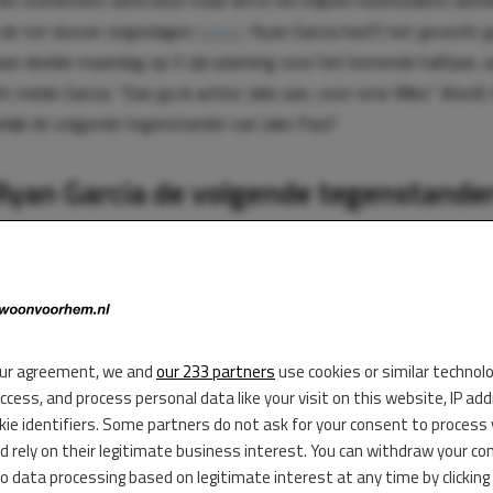
Het evenement werd door maar liefst 60 miljoen huishoudens werel
 de tot dusver ongeslagen
bokser
Ryan Garcia heeft het gevecht g
aan deelde maandag op X zijn planning voor het komende halfjaar, a
ht melde Garcia: “Dan ga ik achter Jake aan, voor ome Mike.” Wordt
lijk de volgende tegenstander van Jake Paul?
yan Garcia de volgende tegenstande
ul?
zich hierbij dus aan om de volgende tegenstander van
Jake Paul
te w
 zoveel zin in heeft is nog maar de vraag. Jake heeft nog niet gere
ur agreement, we and
our 233 partners
use cookies or similar technol
t daarnaast bekend om het feit dat hij vooral tegen oudere ex-atl
access, and process personal data like your visit on this website, IP ad
kie identifiers. Some partners do not ask for your consent to process
 topbokser valt dus niet helemaal onder Jake zijn doelgroep.
d rely on their legitimate business interest. You can withdraw your co
to data processing based on legitimate interest at any time by clicking
 somehow