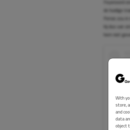
Feyenoord on
de huidige tr
Persie zou in
hij dus van z
hem niet gev
With yo
store, 
and coo
data an
object 