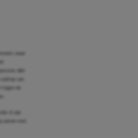
enveen, waar
el
pscorer aller
e subtop van
t tegen de
n.
b. In zijn
hij samen met