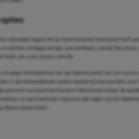
opties
 dus uiteindelijk degene die de trainersstrijd bij Heerenveen heeft 
n, in oktober ontslagen bij Ajax, was kandidaat, evenals Rick Kruys,
V Venlo, die na dit seizoen vertrekt.
e 40-jarige Rotterdammer dat zijn trainerscarrière net zo’n succes 
peler. In zijn indrukwekkende carrière speelde hij twee periodes voor
zijn grootste successen bij Arsenal en Manchester United. Hij spee
Fenerbahçe, en werd daarnaast topscorer aller tijden van het Nederlan
og altijd in handen heeft.