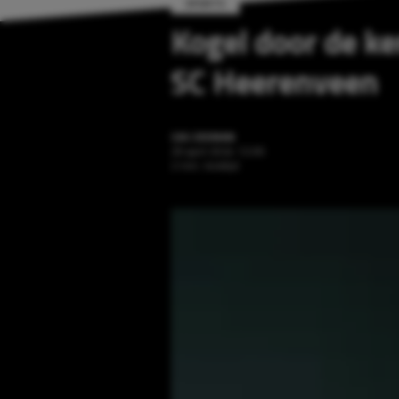
SPORTS
Kogel door de ke
SC Heerenveen
CAS ZEEMAN
29 april 2024 12:09
2 min. leestijd