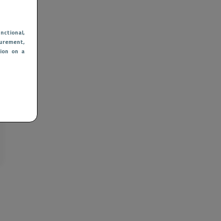
nctional
,
urement,
ion on a