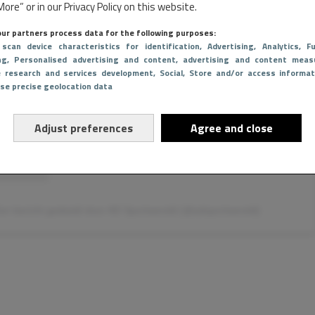
ore” or in our Privacy Policy on this website.
t op Instagram bekijken
ur partners process data for the following purposes:
 scan device characteristics for identification
, Advertising
, Analytics
, Fu
ng
, Personalised advertising and content, advertising and content meas
e research and services development
, Social
, Store and/or access informat
Use precise geolocation data
Adjust preferences
Agree and close
en bericht gedeeld door AD Sportwereld (@adsportwereld)