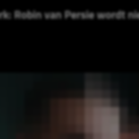
rk: Robin van Persie wordt n