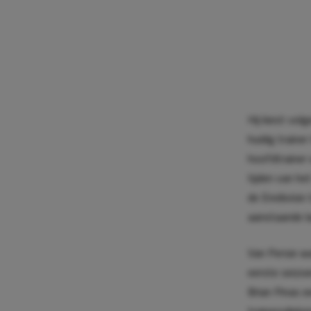
Hij kiest vol
huidig traine
hoofdtrainer 
tijden van he
de Eredivisi
aanstaande l
Van Persie wa
eerste seizoe
Brian Pinas e
trainersdiplo