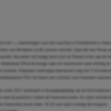
gens het
AD
daarentegen voor een avontuur in Friesland bij sc Heer
r Kees van Wonderen na dit seizoen vertrekt. Daar kan Van Persie w
worden. Na enkele vrij matige jaren voor de Friezen is het aan de to
t Nederlands Elftal de lastige taak om Heerenveen weer richting d
e te loodsen. Afgelopen week ging Heerenveen nog met 0-8 onderui
andskampioen PSV. Hij tekent een contract voor meerdere seizoene
s sinds 2021 werkzaam in de jeugdopleiding van de Rotterdamse clu
n was hij assistent-trainer bij Feyenoord onder 16. Later vormde 
en trainersduo bij de onder 18. De oud-spits is bezig zijn hoogste
ma te halen.