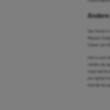
Andere 
Van Persie is
Maurice Steij
trainer van VV
Het is voor d
carrière als s
maar had hij 
een tijd bij 
titel die hij n