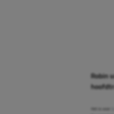
Robin v
hoofdtr
Het is voor
R