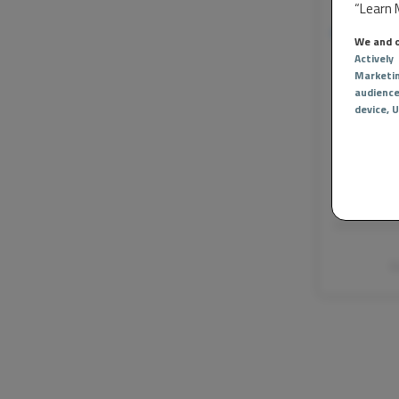
“Learn M
Dit berich
We and o
Actively
Marketi
audienc
device
, 
E