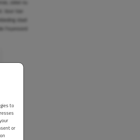
sie, zeker nu
kt. Voor Van
nbieding slaat
ilde Feyenoord
ogies to
dresses
 your
nsent or
 on