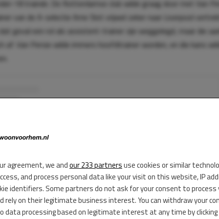
der-18 trainde. De Rotterdamse club wilde graag door met Van Per
ainer van de A-selectie Arne Slot vrijwel zeker naar Liverpool vertre
 dat geval een rol als assistent-trainer zijn weggelegd, maar die aa
ich af. Van Persie wilde immers hoofdtrainer worden, en die kans w
en.
ur agreement, we and
our 233 partners
use cookies or similar technol
access, and process personal data like your visit on this website, IP ad
kie identifiers. Some partners do not ask for your consent to process
d rely on their legitimate business interest. You can withdraw your co
to data processing based on legitimate interest at any time by clicking