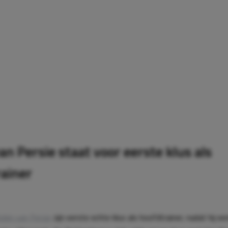
an Persie staat voor eerste klus als
ainer
obin van Persie
zijn eerste echte klus als hoofdtrainer, nadat hij ee