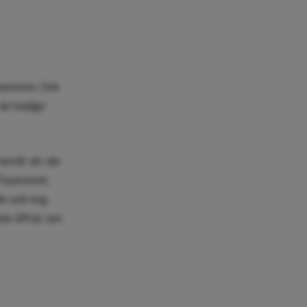
gewonnen. Ook
 de huidige
wordt als zijn
 Feyenoord,
lde ook nog
ds Elftal, een