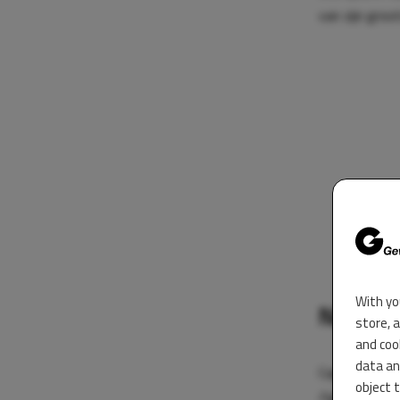
van zijn groo
With yo
Nieuwe 
store, 
and coo
data an
Capcom staat
object 
Fighter
. Nieuw