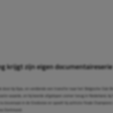
g krijgt zijn eigen documentaireserie
 door bij Ajax, en verdiende een transfer naar het Belgische Club B
vaste waarde, en hij keerde afgelopen zomer terug in Nederland, bij
j nu bovenaan in de Eredivisie en speelt hij achtste finale Champion
ia Dortmund.