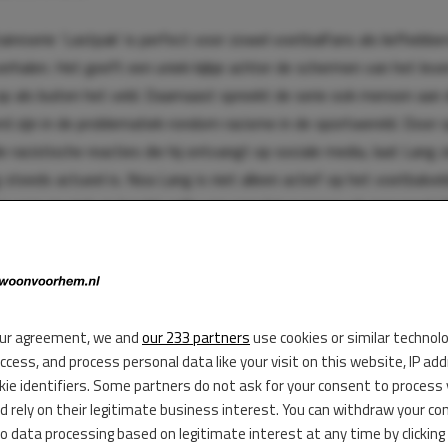
reserie ‘Lastpak’ is perfect voor zowel voetbalfans als liefhebbe
verhalen. Het geeft een uniek kijkje achter de schermen van het lev
p als buiten het veld. Daarnaast spreekt de serie ook mensen aan 
d zijn in de problematiek rondom racisme in de sportwereld. Door 
e racistische reacties die hij ontvangt op sociale media, laat Lang z
steeds actueel is. Noa Lang is niet alleen actief op het voetbalveld
ie voor muziek en bracht zelfs een populair nummer uit genaamd ‘
bijna negen miljoen streams heeft hij laten zien dat hij meer is dan 
ur agreement, we and
our 233 partners
use cookies or similar technol
access, and process personal data like your visit on this website, IP ad
kie identifiers. Some partners do not ask for your consent to process
d rely on their legitimate business interest. You can withdraw your co
to data processing based on legitimate interest at any time by clicking