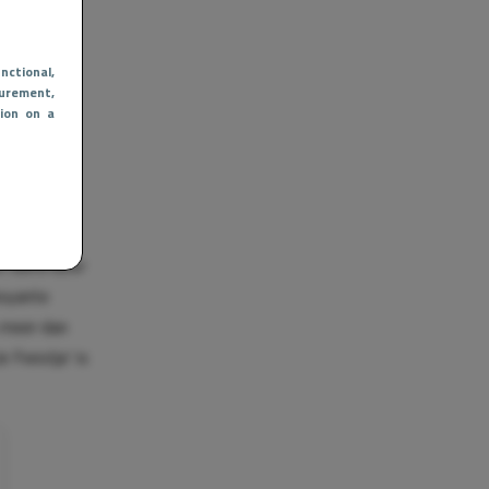
nctional
,
urement,
ion on a
et een
n werd later
boyante
s meer dan
e Feestje’ is