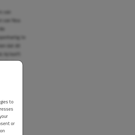
rs van
en van Noa
die
openhartig te
ien dat dit
; hij heeft
7K Op Je
alleen een
ogies to
dresses
 your
nsent or
 on