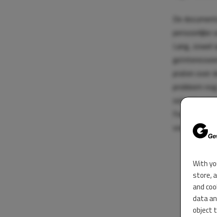
De documentai
persoonlijke 
Lang, zowel o
geïnteresseer
praten over d
probleem nog 
ook een pass
Feestje’. Met 
voetballer.
With yo
store, 
and coo
data an
object 