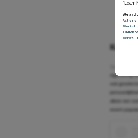
“Learn M
We and o
Actively
Marketi
audienc
device
, 
Karakte
Noa Lang
hee
eigenzinnig k
ook geselecte
persoonlijkhe
alleen een vo
enorm populai