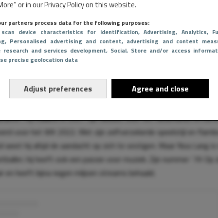
ore” or in our Privacy Policy on this website.
ur partners process data for the following purposes:
 scan device characteristics for identification
, Advertising
, Analytics
, Fu
ng
, Personalised advertising and content, advertising and content meas
e research and services development
, Social
, Store and/or access informat
Use precise geolocation data
r en carrière
Adjust preferences
Agree and close
ft zichzelf snel op de kaart gezet als een talentvolle voetballer m
arakter. Hij maakte in 2021 zijn debuut voor het Nederlands elftal e
erd voor het WK 2022. Met zijn zelfverzekerde speelstijl en flam
id weet hij altijd de aandacht op zich te vestigen. Maar Noa Lang i
etballer; hij heeft ook een passie voor muziek. Zijn nummer ‘7K Op J
r en heeft bijna negen miljoen streams behaald.