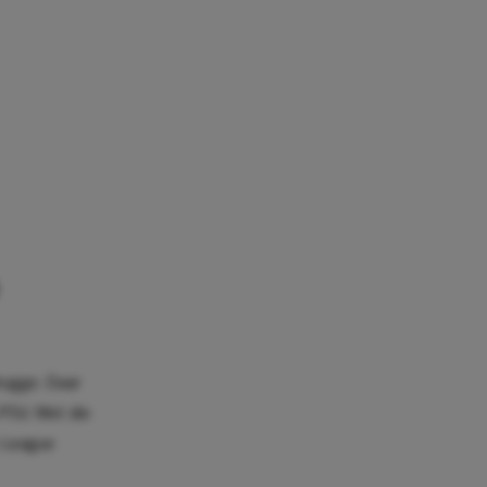
rugge. Daar
 PSV. Met die
s League