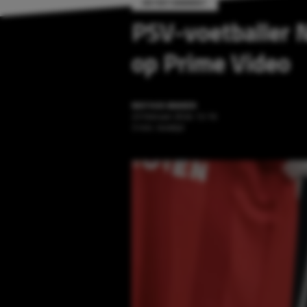
ENTERTAINMENT
PSV-voetballer N
op Prime Video
MATHIJS BAKKER
23 februari 2024 12:16
3 min. leestijd