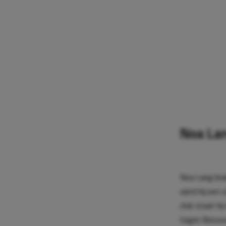
Noa Lan
Noa Lang brak
werd hij een 
club staat hi
tegen Boruss