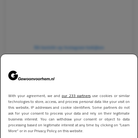
Dit bericht op Instagram bekijken
With your agreement, we and
our 233 partners
use cookies or similar
technologies to store, access, and process personal data like your visit on
this website, IP addresses and cookie identifiers. Some partners do not
ask for your consent to process your data and rely on their legitimate
Een bericht gedeeld door OnsOranje (@onsoranje)
business interest. You can withdraw your consent or object to data
processing based on legitimate interest at any time by clicking on “Learn
More” or in our Privacy Policy on this website.