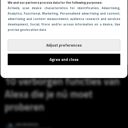
We and our partners process data for the following purposes:
Actively scan device characteristics for identification
, Advertising
,
Analytics
, Functional
, Marketing
, Personalised advertising and content,
advertising and content measurement, audience research and services
development
, Social
, Store and/or access information on a device
, Use
precise geolocation data
Adjust preferences
Agree and close
SMART HOME
10 verborgen functies van
Alexa die je nú moet
proberen
JAN MEIJROOS