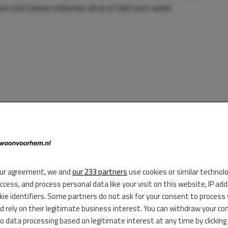
en echt kunnen uitkomen als je er hard voor werkt.
ur agreement, we and
our 233 partners
use cookies or similar technol
kje in het hart van Geertruida ‘Kind va
access, and process personal data like your visit on this website, IP ad
kie identifiers. Some partners do not ask for your consent to process
d rely on their legitimate business interest. You can withdraw your co
re ‘Kind van Zuid’ brengt ons dichter bij Lutsharel dan ooit. Het be
to data processing based on legitimate interest at any time by clicking
trijd met stotteren en waarom hij in het verleden terughoudend was