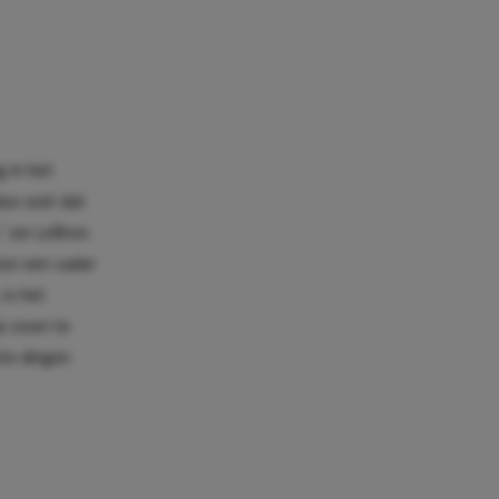
 in het
uo ooit dat
” zei LeBron.
oor een vader
 is het
e zoon te
te dingen