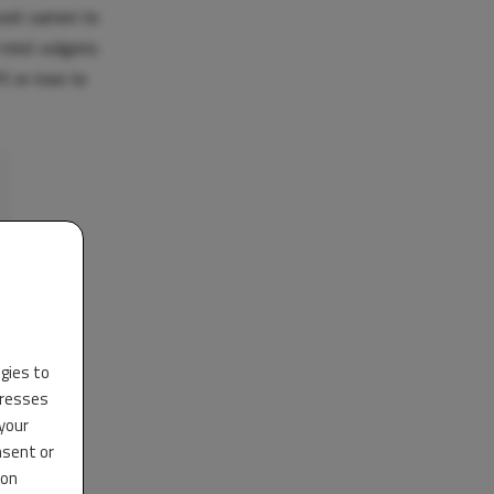
ooit samen te
n mist volgens
ft er mee te
ogies to
dresses
 your
nsent or
 on