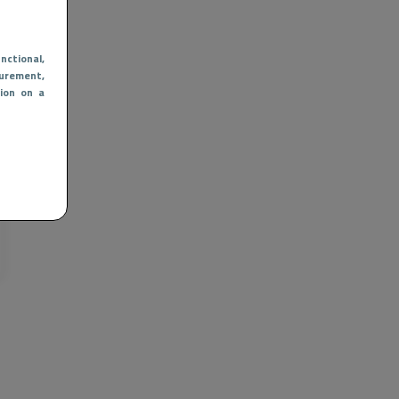
nctional
,
urement,
ion on a