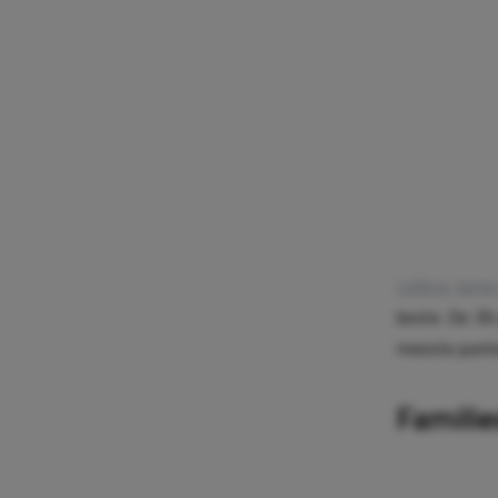
LeBron Jame
beste. De 39-
meeste punte
Famili