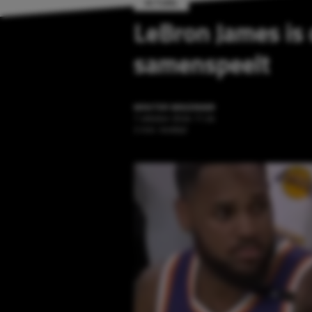
ACTUEEL
LeBron James is 
samenspeelt
WOUTER WAGENAAR
7 oktober 2024 11:24
2 min. leestijd