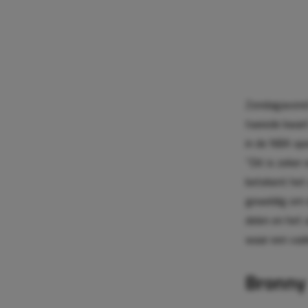
Zondagavond 
tweede kwart
in de NBA spe
“Dit is zeker
betekent het 
geweldig om d
delen en het 
waar een vad
Bronny