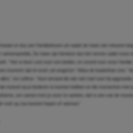
kwam er dus een familiedroom uit nadat de twee vier minuten lang
 samenspeelde, De twee zijn hierdoor dus het eerste vader-zoon d
elt. “Het is best cool voor ons beiden, en vooral voor onze familie,
 een moment dat ik nooit zal vergeten.” Aldus de basketbal-ster. “V
alles,” zei LeBron. “Voor iemand die dat niet had toen hij opgroeide,
ie invloed op je kinderen te kunnen hebben en die momenten met j
ultieme, om samen met je zoon te werken, dat is een van de moois
er ooit op zou kunnen hopen of wensen.”