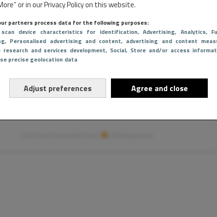
ore” or in our Privacy Policy on this website.
t op Instagram bekijken
ur partners process data for the following purposes:
 scan device characteristics for identification
, Advertising
, Analytics
, Fu
ng
, Personalised advertising and content, advertising and content meas
e research and services development
, Social
, Store and/or access informat
Use precise geolocation data
Adjust preferences
Agree and close
Een bericht gedeeld door
(@kingjames)