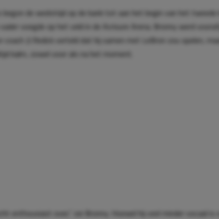
 begon de wedstrijd op de bank tot aan het begin van het tweede 
zijn vader voegde op het veld in de Acrisure Arena. Bronny werd voor
r coach JJ Redick verteld dat hij samen met LeBron zou spelen, maa
ltijd kalm, zowel voor als na het moment.
echt enthousiast over,” zei Bronny. Hoewel hij veel minder vocaal is 