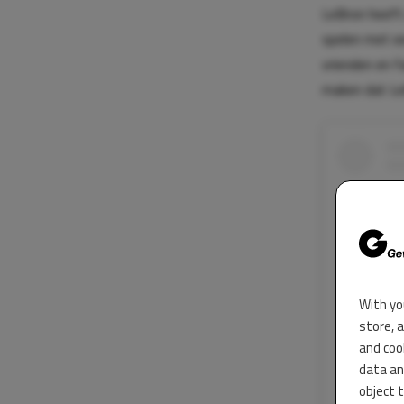
LeBron heeft
spelen met ee
vrienden en f
maken dat Le
With yo
store, 
and coo
data an
object 