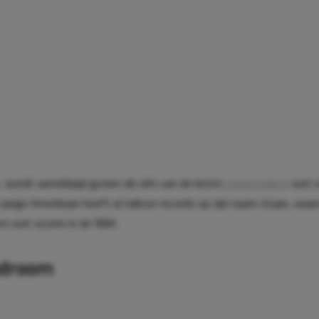
s
wordt wereldwijd gezien als één van de beste
basketballers
ooit o
jarige Amerikaan heeft al talloze records op zijn naam staan, waa
n ooit scoren in de NBA.
edroom