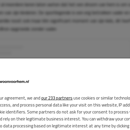
 al meerdere keren laten weten dat het een droom van hem is om 
n van zijn kinderen. De sportlegende is een erg betrokken vader e
amilie nooit ook maar één significant moment van zijn kids, dit hee
Bron opgroeide zonder vader.
ur agreement, we and
our 233 partners
use cookies or similar technol
access, and process personal data like your visit on this website, IP ad
kie identifiers. Some partners do not ask for your consent to process
d rely on their legitimate business interest. You can withdraw your co
to data processing based on legitimate interest at any time by clicking