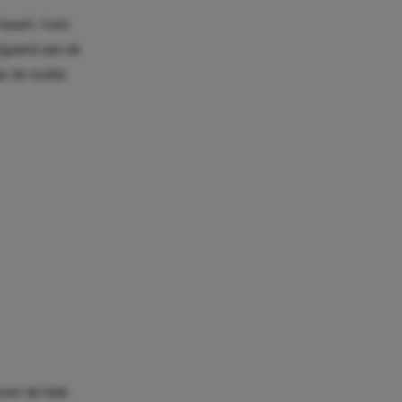
kwart, toen
afgaand aan de
r de rookie
over de hele