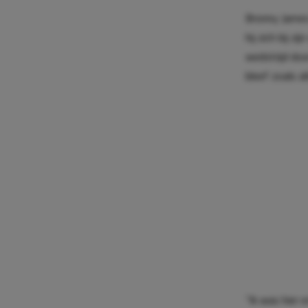
Bronny James
hij zich bij 
wedstrijd doo
bleef zoals a
“Ik was hier 