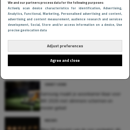
We and our partners process data for the following purposes:
Actively scan device characteristics for identification
, Advertising
,
Analytics
, Functional
, Marketing
, Personalised advertising and content,
LinkedIn
WK 2026
advertising and content measurement, audience research and services
development
, Social
, Store and/or access information on a device
, Use
precise geolocation data
Lees ook
Adjust preferences
GAME NIEUWS
Agree and close
EA Sports FC 26 krijgt grote update met
53 nationale teams en nieuw toernooi
SMART HOME
Samsung maakt je woonkamer klaar voor
WK 2026 met slimmere schermen en
mooier geluid
NIEUWS
Bijna 90 procent van de zon verdwijnt: dit