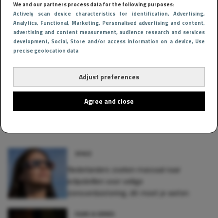
We and our partners process data for the following purposes:
Actively scan device characteristics for identification
, Advertising
,
The Shards
is vanaf vandaag te zien op Disney+
Analytics
, Functional
, Marketing
, Personalised advertising and content,
advertising and content measurement, audience research and services
development
, Social
, Store and/or access information on a device
, Use
precise geolocation data
Delen
Adjust preferences
Voeg ons toe als voorkeursbron
Agree and close
Lees ook
SPACE
Nederlanders zoeken massaal naar
eclipsbrillen voor veilige
zonsverduistering; dit moet je weten
FILMS & SERIES