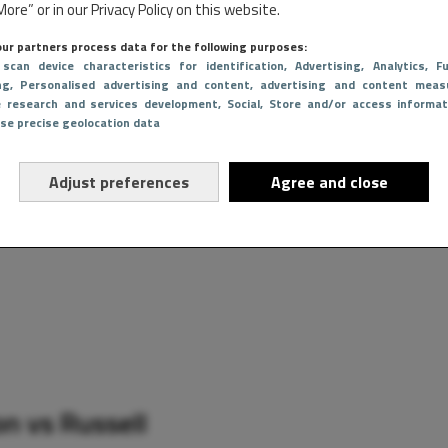
r bekend als AlphaTauri, voor Daniel Ricciardo en Yuki Tsunoda. De
ore” or in our Privacy Policy on this website.
oureurs een unieke kans om te schitteren, dus dat betekent mogelij
ur partners process data for the following purposes:
eilig te kunnen stellen. Toch ligt er ook gevaar op de loer, want tele
 scan device characteristics for identification
, Advertising
, Analytics
, Fu
unnen hun toekomst binnen F1 op losse schroeven zetten.
ng
, Personalised advertising and content, advertising and content meas
e research and services development
, Social
, Store and/or access informat
Use precise geolocation data
Adjust preferences
Agree and close
n vs Russell