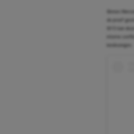
Binnen Merce
de proef gest
W15 kan deze 
interne confl
beslissingen.