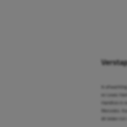
Versta
In afwachtin
en Lewis Hami
Hamilton in r
Mercedes. Kun
dit leiden to