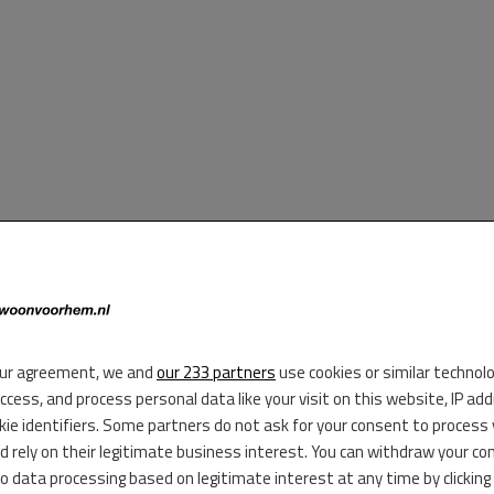
ur agreement, we and
our 233 partners
use cookies or similar technol
do vs Tsunoda
access, and process personal data like your visit on this website, IP ad
kie identifiers. Some partners do not ask for your consent to process
d rely on their legitimate business interest. You can withdraw your co
en van Sergio Pérez’ contract neemt de druk toe bij Visa Cash App
to data processing based on legitimate interest at any time by clicking