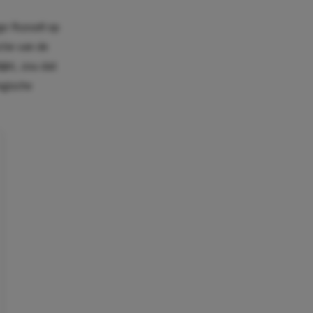
e Russell op
ctie van de
jkt, zou dat
egische