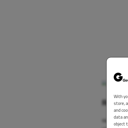
With yo
Ricciar
store, 
and coo
data an
Met het aflop
object 