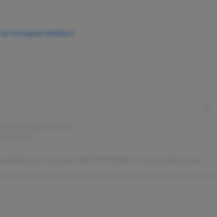
t op Instagram bekijken
Een bericht gedeeld door Mercedes-AMG PETRONAS F1 Team (@mercedesamgf1)