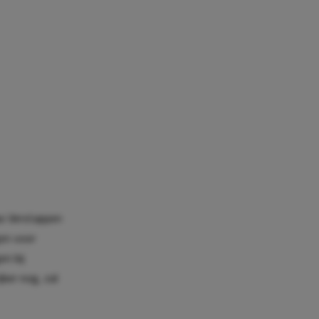
ax Verstappen
gen voor
en bij
ker nog, zal