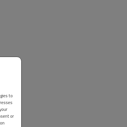
ogies to
dresses
 your
nsent or
 RB,
 on