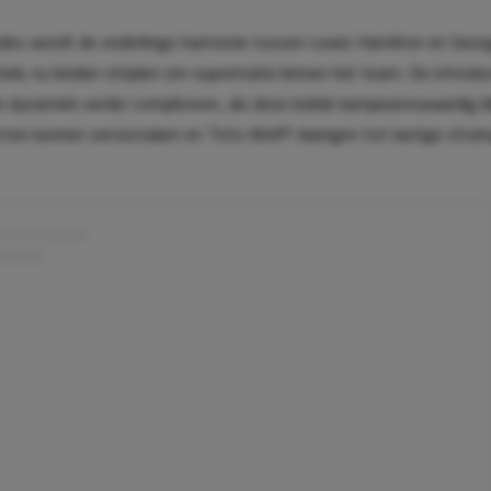
des wordt de onderlinge harmonie tussen Lewis Hamilton en Georg
eld, nu beiden strijden om suprematie binnen het team. De introdu
dynamiek verder compliceren, als deze bolide kampioenswaardig bli
icten kunnen veroorzaken en Toto Wolff dwingen tot lastige strat