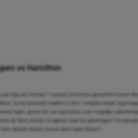
ppen vs Hamilton
g van nog een
Formule 1
-seizoen vol intense gevechten tussen M
lton, na hun boeiende rivaliteit in 2021. Ondanks enkele tegensla
ecente tijden, gonst het van speculaties over mogelijke verbetering
nen de Silver Arrows terugkeren naar hun gloriedagen? En belangrij
t meer epische clashes tussen deze twee titanen?