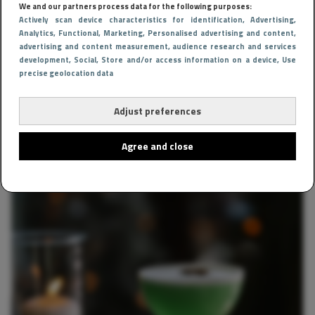
bekende LuminAir-cocktails, speciaal afgestemd op het
We and our partners process data for the following purposes:
Actively scan device characteristics for identification
, Advertising
,
winterthema. Probeer bijvoorbeeld de “Nutcracker” of de
Analytics
, Functional
, Marketing
, Personalised advertising and content,
“Grinch Collins”, twee winterse toppers die smaak en
advertising and content measurement, audience research and services
gezelligheid perfect combineren.
development
, Social
, Store and/or access information on a device
, Use
precise geolocation data
Adjust preferences
Agree and close