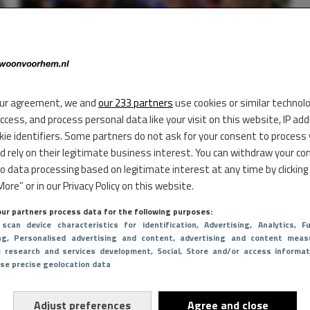
ENTERTAINMENT
4 mei 2025 14:40
ur agreement, we and
our 233 partners
use cookies or similar technol
Ballenjongen die werd geschopt door Eden
access, and process personal data like your visit on this website, IP ad
Hazard verdient nu miljoenen
kie identifiers. Some partners do not ask for your consent to process
d rely on their legitimate business interest. You can withdraw your co
to data processing based on legitimate interest at any time by clicking
ore” or in our Privacy Policy on this website.
ur partners process data for the following purposes:
 scan device characteristics for identification
, Advertising
, Analytics
, Fu
ng
, Personalised advertising and content, advertising and content meas
e research and services development
, Social
, Store and/or access informat
Use precise geolocation data
Adjust preferences
Agree and close