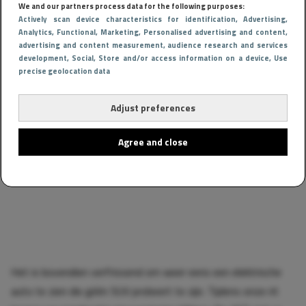
We and our partners process data for the following purposes:
De lange daklijn maakt hem praktisch, terwijl de lage neus en
Actively scan device characteristics for identification
, Advertising
,
gespierde achterkant hem een bijna futuristische uitstraling
Analytics
, Functional
, Marketing
, Personalised advertising and content,
advertising and content measurement, audience research and services
geven.
development
, Social
, Store and/or access information on a device
, Use
precise geolocation data
Adjust preferences
Agree and close
Het is bovendien verfrissend om weer eens een elektrische
auto te zien die géén SUV probeert te zijn. Tijdens onze rit